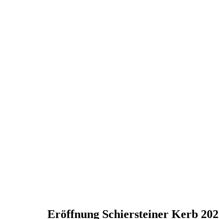
1dbf259a-1bfb-43d1-9f7d-93c1eee23515
Eröffnung Schiersteiner Kerb 20